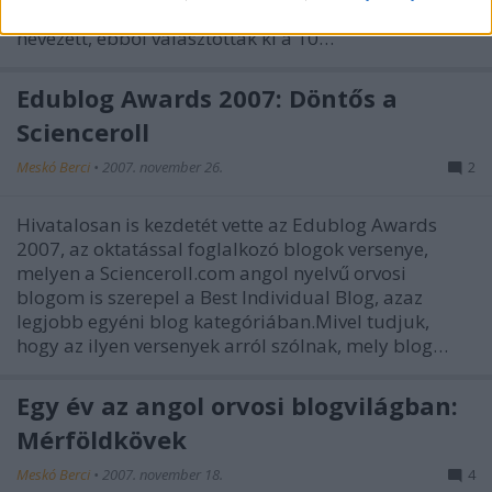
vagyok érte.Ebbe a kategóriába több száz blog
nevezett, ebből választották ki a 10…
Edublog Awards 2007: Döntős a
Scienceroll
Meskó Berci
•
2007. november 26.
2
Hivatalosan is kezdetét vette az Edublog Awards
2007, az oktatással foglalkozó blogok versenye,
melyen a Scienceroll.com angol nyelvű orvosi
blogom is szerepel a Best Individual Blog, azaz
legjobb egyéni blog kategóriában.Mivel tudjuk,
hogy az ilyen versenyek arról szólnak, mely blog…
Egy év az angol orvosi blogvilágban:
Mérföldkövek
Meskó Berci
•
2007. november 18.
4