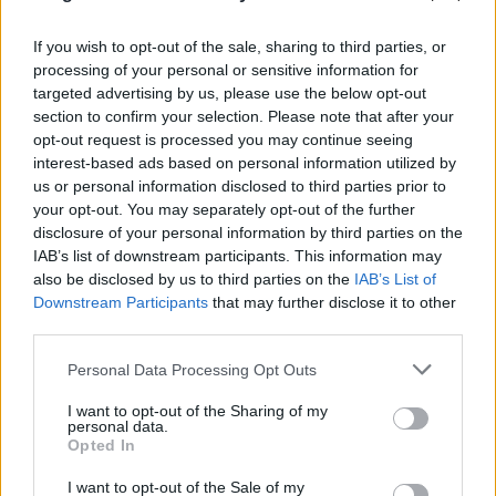
megmérettetheti magát. Ezt írták a verseny
szervezői: For the second year in a row, Bertalan…
If you wish to opt-out of the sale, sharing to third parties, or
processing of your personal or sensitive information for
Személyre szabott orvosi kereső
targeted advertising by us, please use the below opt-out
section to confirm your selection. Please note that after your
Meskó Berci
•
2008. július 26.
0
opt-out request is processed you may continue seeing
interest-based ads based on personal information utilized by
A Scienceroll Search egy személyre szabott orvosi
us or personal information disclosed to third parties prior to
kereső, amit a Polymeta.com csapatával (lásd még
your opt-out. You may separately opt-out of the further
dokim.hu) együttműködve hoztunk létre. A lényege
disclosure of your personal information by third parties on the
az, hogy ki lehet választani, mely orvosi forrásokban
IAB’s list of downstream participants. This information may
keressen. Ha valaki laikusoknak szánt cikkeket
also be disclosed by us to third parties on the
IAB’s List of
szeretne találni, a Basic Health…
Downstream Participants
that may further disclose it to other
third parties.
Személyre szabott orvosi
Please note that this website/app uses one or more Google
Personal Data Processing Opt Outs
services and may gather and store information including but
metakereső: forradalom!
not limited to your visit or usage behaviour. You may click to
I want to opt-out of the Sharing of my
personal data.
Meskó Berci
•
2008. április 01.
5
grant or deny consent to Google and its third-party tags to
Opted In
use your data for below specified purposes in below Google
consent section.
I want to opt-out of the Sale of my
Rengetegen keresnek ma orvosi információt a