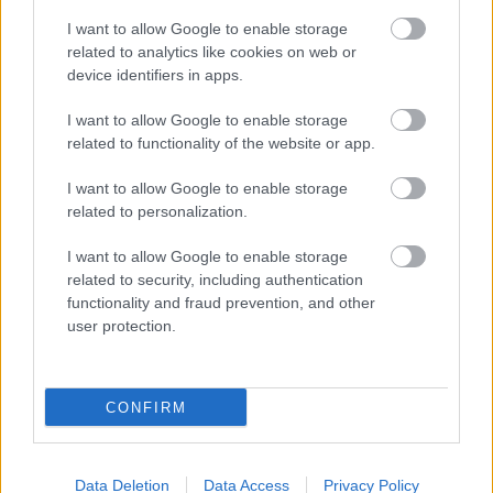
szavazat számít!
I want to allow Google to enable storage
Meskó Berci
•
2008. január 09.
6
related to analytics like cookies on web or
device identifiers in apps.
Minden jó, ami velem történt az elmúlt egy évben,
I want to allow Google to enable storage
akár a blogolás, akár a kezdeti médiaszereplések
related to functionality of the website or app.
terén, azt mind a tavaly januári Medgadget orvosi
blogvilágversenyen szerzett különdíjnak
I want to allow Google to enable storage
köszönhetem. A verseny 2008-ban újra elindult, de
related to personalization.
immáron az angol blogom, a Scienceroll,…
I want to allow Google to enable storage
Virtuális díjátadó: a Scienceroll
related to security, including authentication
functionality and fraud prevention, and other
EduBlog Awards-ot nyert!
user protection.
Meskó Berci
•
2007. december 08.
10
Angol nyelvű orvosi blogom, a Scienceroll.com
CONFIRM
megnyerte az Edublog Awards Legjobb Egyéni Blog
kategóriáját, ami nagyrészt a MedIQ olvasóinak
köszönhető. Tudom, hogy sokan szavaztak és hálás
Data Deletion
Data Access
Privacy Policy