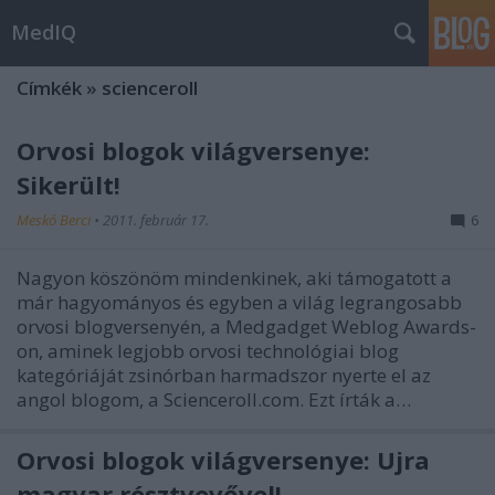
MedIQ
Címkék
»
scienceroll
Orvosi blogok világversenye:
Sikerült!
Meskó Berci
•
2011. február 17.
6
Nagyon köszönöm mindenkinek, aki támogatott a
már hagyományos és egyben a világ legrangosabb
orvosi blogversenyén, a Medgadget Weblog Awards-
on, aminek legjobb orvosi technológiai blog
kategóriáját zsinórban harmadszor nyerte el az
angol blogom, a Scienceroll.com. Ezt írták a…
Orvosi blogok világversenye: Újra
magyar résztvevővel!