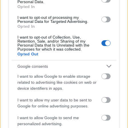
Personal Data.
weben. Csak az USA-ban 93 millióan kerestek már rá
Opted In
egészségügyi információra, nem is beszélve az
orvosokról és kutatókról, akik a Pubmed nevű kereső
I want to opt-out of processing my
Personal Data for Targeted Advertising.
mellett kelnek és fekszenek. A Pubmed viszont
Opted In
nagyon nehezen használható (nehéz jó,…
I want to opt-out of Collection, Use,
Retention, Sale, and/or Sharing of my
Nagy utazás
Personal Data that Is Unrelated with the
Purposes for which it was collected.
Opted Out
Meskó Berci
•
2008. január 26.
8
Google consents
Több mint egy évnyi munka után nagy lehetőséghez
érkeztem. Hétfőn indulok a kaliforniai Long Beach-
I want to allow Google to enable storage
be a Medicine Meets Virtual Reality konferenciára,
related to advertising like cookies on web or
ahol szerdán elő fogok adni a web 2.0 és az orvoslás
device identifiers in apps.
kapcsolatáról (az előadást nyilvánossá teszem az
I want to allow my user data to be sent to
előadás után). …
Google for online advertising purposes.
I want to allow Google to send me
Az év orvosi blogversenye: minden
personalized advertising.