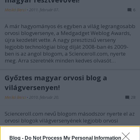
Meskó Berci
•
2011. február 07.
6
A már hagyományos és egyben a világ legrangosabb
orvosi blogversenye, a Medgadget Weblog Awards,
újra kezdetét vette. A nagy presztizsű verseny
legjobb technológiai blog díját 2008-ban és 2009-
ben is az angol blogom, a Scienceroll.com, nyerte
meg. Arra szeretnék minden kedves olvasót…
Győztes magyar orvosi blog a
világversenyen!
Meskó Berci
•
2010. február 20.
28
Scienceroll.com nevű blogom másodszor nyerte el az
orvosi blogok világversenyének legjobb orvosi
technológiai/informatikai blog díját.Ez a
legfontosabb verseny, ahol egy orvosi témájú blog
Blog -
Do Not Process My Personal Information