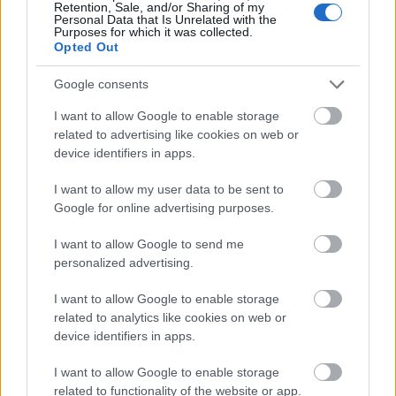
Retention, Sale, and/or Sharing of my
Personal Data that Is Unrelated with the
A Top 10 legnagyobb hatású
Purposes for which it was collected.
Opted Out
egészségügyi Twitterező
Meskó Berci
•
2012. július 12.
0
Google consents
I want to allow Google to enable storage
Nehéz ezt jobban megfogalmazni, de a Symplur
related to advertising like cookies on web or
hosszú idő óta az egészségügyi, orvosi Twitter
device identifiers in apps.
címkék összegyűjtésével, rendszerezésével
foglalkozik és most egy elemzéssel is előálltak,
I want to allow my user data to be sent to
melyben felállították egy 10-es listát azokról, akik
Google for online advertising purposes.
globálisan a legtöbb felhasználóhoz…
I want to allow Google to send me
personalized advertising.
10 orvos, akiket érdemes követni
Twitteren
I want to allow Google to enable storage
related to analytics like cookies on web or
Meskó Berci
•
2012. június 07.
0
device identifiers in apps.
I want to allow Google to enable storage
Az ember mindig örül, ha érdekes listát lát. Most
related to functionality of the website or app.
például a Healthcare IT News egy 10 orvosból álló