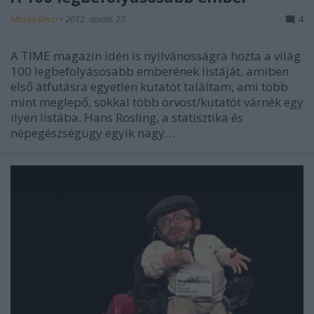
Meskó Berci
•
2012. április 23.
4
A TIME magazin idén is nyilvánosságra hozta a világ
100 legbefolyásosabb emberének listáját, amiben
első átfutásra egyetlen kutatót találtam, ami több
mint meglepő, sokkal több orvost/kutatót várnék egy
ilyen listába. Hans Rosling, a statisztika és
népegészségügy egyik nagy…