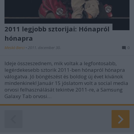
2011 legjobb sztorijai: Hónapról
hónapra
Meskó Berci
•
2011. december 30.
0
Ideje összeszednem, mik voltak a legfontosabb,
legérdekesebb sztorik 2011-ben hónapról hónapra
válogatva. Jó böngészést és boldog új évet kívánok
mindenkinek! Január 15 jóslatom volt a social media
orvosi felhasználását tekintve 2011-re, a Samsung
Galaxy Tab orvosi…