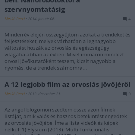
szervnyomtatásig
Meskó Berci
•
2014. január 06.
4
Minden év elején összegyűjtöm azokat a trendeket és
feljesztéseket, melyek várhatóan a legnagyobb
változást hozzák az orvoslás és egészségügy
világába abban az évben. Mivel immáron mindezt
orvosi jövőkutatóként teszem, kicsit nagyobb a
nyomás, de a trendek számomra…
A 12 legjobb film az orvoslás jövőjéről
Meskó Berci
•
2013. december 21.
0
Az angol blogomon szedtem össze azon filmek
listáját, amik valós és hasznos betekintést engedtek
az orvoslás jövőjébe. Íme a lista videók és képek
nélkül. 1) Elysium (2013): Multi-funkcionális