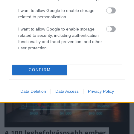
listát publikált, akiket globális szinten is érdemes
I want to allow Google to enable storage
követni, mivel, ahogy fogalmaztak, mesteri szinten
related to personalization.
űzik a Twitter használatát orvosi célokra. Nagyon
nagy megtiszteltetés,…
I want to allow Google to enable storage
related to security, including authentication
functionality and fraud prevention, and other
user protection.
CONFIRM
Data Deletion
Data Access
Privacy Policy
A 100 legbefolyásosabb ember