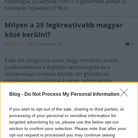
radiológia 2) Gattaca (1997): A genomika jövője 3)
Szárnyas fejvadász (1982):…
Milyen a 25 legkreatívabb magyar
közé kerülni?
Meskó Berci
•
2013. december 09.
0
Évek óta dolgozom azon, hogy immáron orvosi
jövőkutatóként a digitális technológiák és a
mindennapi orvoslás közötti űrt globálisan
csökkentsem szolgáltatásokon, információn,
könyvön, útmutatókon és kurzusokon keresztül.
Amikor megtudtam, hogy a Kreatív Magazin idén
Blog -
Do Not Process My Personal Information
is…
If you wish to opt-out of the sale, sharing to third parties, or
processing of your personal or sensitive information for
Az orvoslás jövője 20 pontban:
targeted advertising by us, please use the below opt-out
Második rész
section to confirm your selection. Please note that after your
opt-out request is processed you may continue seeing
Meskó Berci
•
2013. augusztus 11.
0