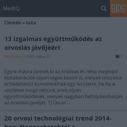
MedIQ
Címkék
»
lista
13 izgalmas együttműködés az
orvoslás jövőjéért
Meskó Berci
•
2015. május 31.
2
Egyre másra jönnek ki az érdekes és néha meglepő
kollaborációk olyan cégek között is, melyek látszatra
érthetetlenül koncentrálnak egy területre. De ha a
részletek mögé nézünk, ezek olyan
együttműködések, melyek nagyban befolyásolhatják
az orvoslás jövőjét. 1) Oscar…
20 orvosi technológiai trend 2014-
ben: Nanorobotoktól a