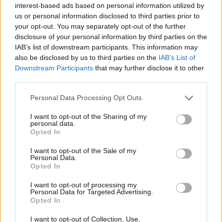
interest-based ads based on personal information utilized by
us or personal information disclosed to third parties prior to
Egy orvosi jövőkutatónak az is feladata, hogy
your opt-out. You may separately opt-out of the further
időnként betekintést nyújtson a jövő orvoslását
disclosure of your personal information by third parties on the
várhatóan meghatározó fejlesztések, koncepciók és
IAB’s list of downstream participants. This information may
elgondolások világába. Az első rész után íme a
also be disclosed by us to third parties on the
IAB’s List of
második 10 orvosi újítás. 11) A gyógyszerkísérletek
Downstream Participants
that may further disclose it to other
óriási…
third parties.
Please note that this website/app uses one or more Google
Personal Data Processing Opt Outs
Egy listában Barack Obama-val
services and may gather and store information including but
not limited to your visit or usage behaviour. You may click to
I want to opt-out of the Sharing of my
Meskó Berci
•
2012. július 16.
0
personal data.
grant or deny consent to Google and its third-party tags to
Opted In
use your data for below specified purposes in below Google
Az egészségügy és az információs technológia
consent section.
I want to opt-out of the Sale of my
összefüggéseivel foglakozó legnagyobb amerikai
Personal Data.
Opted In
szervezet, a HIMSS (Healthcare Information and
Management Systems Society) kiadta a 100-as
I want to opt-out of processing my
listáját, mely globálisan a terület legfontosabb
Personal Data for Targeted Advertising.
Opted In
szereplőit mutatja be és nagy megtiszteltetés,…
I want to opt-out of Collection, Use,