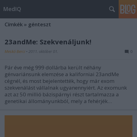
MedIQ
Címkék
»
génteszt
23andMe: Szekvenáljunk!
Meskó Berci
•
2011. október 01.
0
Pár éve még 999 dollárba került néhány
génvariánsunk elemzése a kaliforniai 23andMe
cégnél, és most bejelentették, hogy már exom
szekvenálást vállalnak ugyanennyiért. Az exomunk
azt az 50 millió bázispárnyi részt tartalmazza a
genetikai állományunkból, mely a fehérjék…