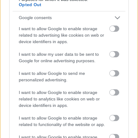
Meskó Berci
•
2010. március 05.
0
Opted Out
Egyre több olyan hír lát napvilágot, hogy a genetikai
Google consents
tesztekkel foglalkozó cégek, mint az óriás Myriad,
I want to allow Google to enable storage
nem egészen fedik fel a valóságot, amikor
related to advertising like cookies on web or
eredményeket publikálnak. Legutóbb a Yale
device identifiers in apps.
genetikusai azon kapták a Myriadot, hogy nem
megfelelően reprezentálják a genetikus…
I want to allow my user data to be sent to
Google for online advertising purposes.
Híregyveleg: Genomtesztek és
I want to allow Google to send me
kegyetlen orvosok
personalized advertising.
Meskó Berci
•
2009. december 16.
1
I want to allow Google to enable storage
related to analytics like cookies on web or
Megterhelő az orvosi ügyelet, mivel emelkedik a
device identifiers in apps.
vérnyomás és gyakoribb a szabálytalan
szívműködés. Nem meglepő, de mégis először
I want to allow Google to enable storage
sikerült ezt ilyen részletesen dokumentálni. Interjút
related to functionality of the website or app.
készítettem az angol blogomon a genetikai piac
I want to allow Google to enable storage