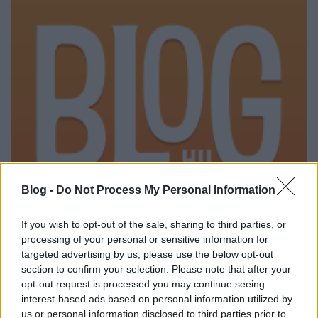
Blog -
Do Not Process My Personal Information
If you wish to opt-out of the sale, sharing to third parties, or
Genetikanap
processing of your personal or sensitive information for
targeted advertising by us, please use the below opt-out
Meskó Berci
•
2010. július 08.
0
section to confirm your selection. Please note that after your
opt-out request is processed you may continue seeing
interest-based ads based on personal information utilized by
A 23andMe genetikai cég megrendelőinek genetikai
us or personal information disclosed to third parties prior to