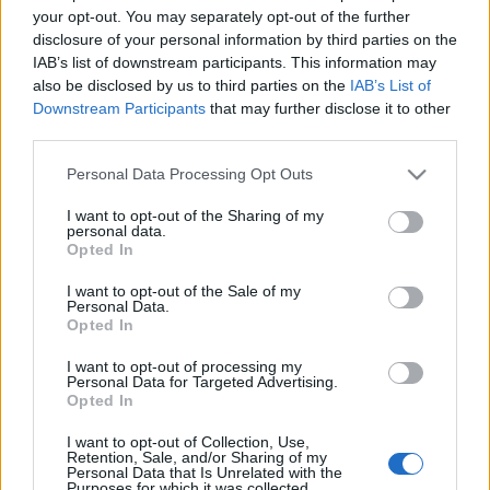
adatai felhasználhatók kutatásban, sőt az
your opt-out. You may separately opt-out of the further
eredményeket publikálták is a PLoS Genetics lapban.
disclosure of your personal information by third parties on the
A rengeteg vevő orvosi és genetikai adatának
IAB’s list of downstream participants. This information may
kombinálása érdekes következtetésekhez vezetett.
also be disclosed by us to third parties on the
IAB’s List of
Találtak például olyan génvariánst, mely…
Downstream Participants
that may further disclose it to other
third parties.
Személyre szabott genomika a sarki
Please note that this website/app uses one or more Google
Personal Data Processing Opt Outs
gyógyszertárban
services and may gather and store information including but
not limited to your visit or usage behaviour. You may click to
I want to opt-out of the Sharing of my
Meskó Berci
•
2010. május 26.
0
personal data.
grant or deny consent to Google and its third-party tags to
Opted In
use your data for below specified purposes in below Google
A személyre szabott vagy másnéven direct-to-
consent section.
I want to opt-out of the Sale of my
consumer genomika lényege, hogy nyálmintát
Personal Data.
Opted In
küldünk a laborba, ahol megelemzik a DNS-ünket,
amiből levonnak olyan következtetéseket, hogy
I want to opt-out of processing my
melyik betegségre milyen hajlammal rendelkezünk.
Personal Data for Targeted Advertising.
Ezt csinálja a Navigenics, 23andMe és Pathway…
Opted In
I want to opt-out of Collection, Use,
A személyre szabott genetika hírei
Retention, Sale, and/or Sharing of my
Personal Data that Is Unrelated with the
Purposes for which it was collected.