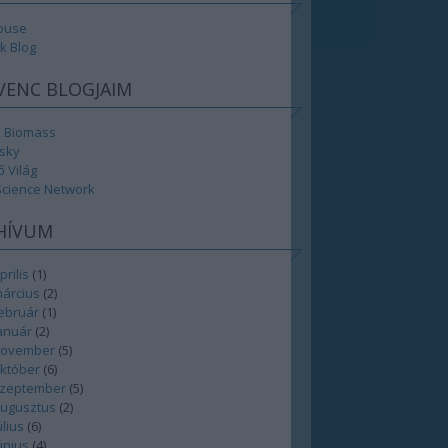
ouse
k Blog
VENC BLOGJAIM
al Biomass
sky
 Világ
cience Network
HÍVUM
prilis
(
1
)
március
(
2
)
ebruár
(
1
)
anuár
(
2
)
november
(
5
)
október
(
6
)
szeptember
(
5
)
augusztus
(
2
)
úlius
(
6
)
únius
(
4
)