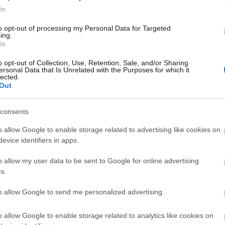
In
to opt-out of processing my Personal Data for Targeted
ing.
In
o opt-out of Collection, Use, Retention, Sale, and/or Sharing
ersonal Data that Is Unrelated with the Purposes for which it
lected.
Out
consents
o allow Google to enable storage related to advertising like cookies on
IRAT
evice identifiers in apps.
RSS 2.
o allow my user data to be sent to Google for online advertising
bejeg
s.
Atom
bejeg
to allow Google to send me personalized advertising.
o allow Google to enable storage related to analytics like cookies on
KER