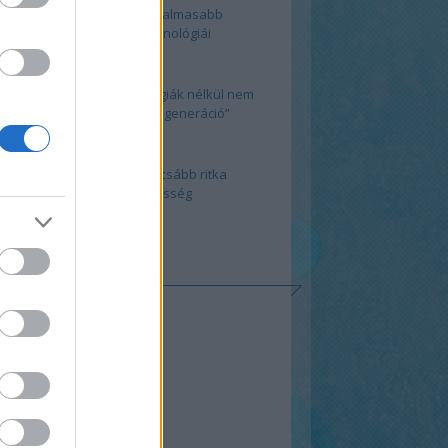
2017 legizgalmasabb
orvosi technológiái
E technológiák nélkül nem
lesz „Mars-generáció”
A 10 legfurcsább ritka
rendellenesség
KOZZ FEL!
0
yzések
,
kommentek
yzések
,
kommentek
ESÉS A MEDIQ-EN