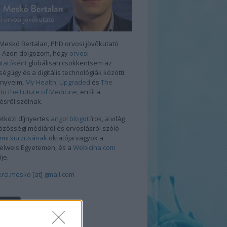
 Meskó Bertalan, PhD orvosi jövőkutató
a. Azon dolgozom, hogy
orvosi
utatóként
globálisan csökkentsem az
égügy és a digitális technológiák közötti
önyveim,
My Health: Upgraded
és
The
to the Future of Medicine
, erről a
ésről szólnak.
tközi díjnyertes
angol blogot
írok, a világ
özösségi médiáról és orvoslásról szóló
emi kurzusának
oktatója vagyok a
lweis Egyetemen, és a
Webicina.com
ője.
rci.mesko [at] gmail.com