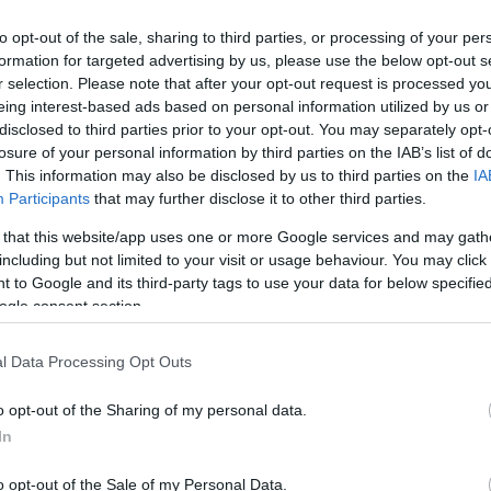
 PUPHA adatbázist frissítjük alatta, minden
to opt-out of the sale, sharing to third parties, or processing of your per
indikátoronként lehet külön követni, pl csak
formation for targeted advertising by us, please use the below opt-out s
piámra releváns.
r selection. Please note that after your opt-out request is processed y
eing interest-based ads based on personal information utilized by us or
ly.com/
disclosed to third parties prior to your opt-out. You may separately opt-
losure of your personal information by third parties on the IAB’s list of
. This information may also be disclosed by us to third parties on the
IA
laborom/id873606460?mt=8
Participants
that may further disclose it to other third parties.
/details?id=com.
laboromhea
lth
 that this website/app uses one or more Google services and may gath
including but not limited to your visit or usage behaviour. You may click 
TOP
 to Google and its third-party tags to use your data for below specifi
ogle consent section.
l Data Processing Opt Outs
o opt-out of the Sharing of my personal data.
In
o opt-out of the Sale of my Personal Data.