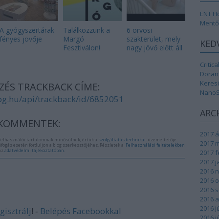
ENT H
Mentő
A gyógyszertárak
Találkozzunk a
6 orvosi
fényes jövője
Margó
szakterület, mely
KED
Fesztiválon!
nagy jövő előtt áll
Critic
Doran
Kereső
ZÉS TRACKBACK CÍME:
NanoS
og.hu/api/trackback/id/6852051
ARC
KOMMENTEK:
2017 á
elhasználói tartalomnak minősülnek, értük a
szolgáltatás technikai
üzemeltetője
2017 
ifogás esetén forduljon a blog szerkesztőjéhez. Részletek a
Felhasználási feltételekben
az
adatvédelmi tájékoztatóban
.
2017 f
2017 j
2016 
2016 
2016 
2016 
2016 j
gisztrálj
! ‐
Belépés Facebookkal
2016 j