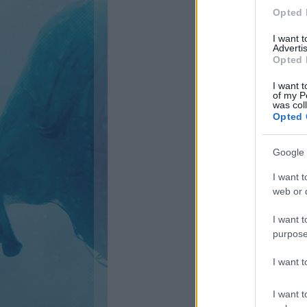
Opted 
I want 
Advertis
Opted 
I want t
of my P
was col
Opted 
Google 
I want t
web or d
I want t
purpose
I want 
I want t