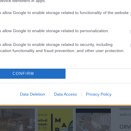
evice identifiers in apps.
o allow Google to enable storage related to functionality of the website
CÍM
o allow Google to enable storage related to personalization.
ajánló
biotec
o allow Google to enable storage related to security, including
egész
cation functionality and fraud prevention, and other user protection.
pácie
gyógy
Szólj hozzá!
interjú
(
176
)
k
CONFIRM
Tetszik
0
(
44
)
m
műsze
orvos
pácie
Data Deletion
Data Access
Privacy Policy
sebés
OTT BEJEGYZÉSEK:
orvos
twitter
web2.
ORV