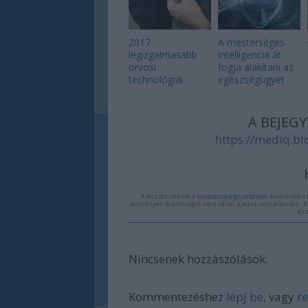
2017
A mesterséges
legizgalmasabb
intelligencia át
orvosi
fogja alakítani az
technológiái
egészségügyet
A BEJEGY
https://mediq.bl
A hozzászólások a
vonatkozó jogszabályok
értelmében f
semmilyen felelősséget nem vállal, azokat nem ellenőrzi. K
és 
Nincsenek hozzászólások.
Kommentezéshez
lépj be
, vagy
re