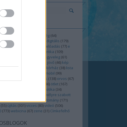
KÉK
(
121
)
anatómia
(
52
)
betegség
(
64
)
hnológia
(
47
)
blogolás
(
136
)
digitális
(
179
)
ség
(
49
)
egészségügy
(
158
)
előadás
(
77
)
e
ns
(
115
)
furcsaság
(
154
)
genetika
(
109
)
szer
(
37
)
health2.0
(
344
)
híregyveleg
(
61
)
(
43
)
internet
(
245
)
játék
(
41
)
jövő
(
46
)
kép
ereső
(
41
)
konferencia
(
49
)
kórház
(
38
)
lista
ed20kurzus
(
36
)
mediq
(
25
)
mobil
(
99
)
r
(
27
)
művészet
(
54
)
oktatás
(
138
)
orvos
(
67
)
lás
(
893
)
orvostanhallgató
(
46
)
ötlet
(
167
)
ns
(
45
)
rádió
(
40
)
rák
(
30
)
robotika
(
34
)
zet
(
43
)
secondlife
(
54
)
személyre szabott
lás
(
31
)
technológia
(
296
)
tudomány
(
171
)
(
55
)
újítás
(
301
)
vicces
(
80
)
videó
(
506
)
0
(
773
)
webicina
(
67
)
zene
(
31
)
Címkefelhő
OSBLOGOK