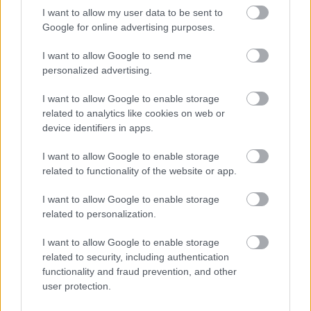
I want to allow my user data to be sent to
Google for online advertising purposes.
I want to allow Google to send me
personalized advertising.
I want to allow Google to enable storage
related to analytics like cookies on web or
device identifiers in apps.
Az Eyeseecam egy olyan fejre szerelhető kamera,
mely a szemmozgásoknak megfelelően pásztázza és
I want to allow Google to enable storage
rögzíti az eseményeket. Fogászatban, sebészetben
related to functionality of the website or app.
tervezik alkalmazni.
I want to allow Google to enable storage
Röviden ennyi. Az előadásom után, mely arról szólt,
related to personalization.
hogy a web 2.0 újabb eszközei hogyan változtatják
meg a praktizálást, sok kérdés volt a
Webicináról
,
I want to allow Google to enable storage
melyről úgyis akartam egy külön posztot írni.
related to security, including authentication
functionality and fraud prevention, and other
Holnap pihenőnap, aztán utazom haza.
user protection.
Egy titkot elárulhatok a szervezőbizottság ebédjén