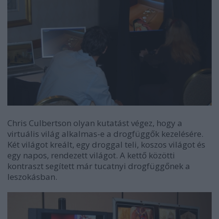
Chris Culbertson olyan kutatást végez, hogy a
virtuális világ alkalmas-e a drogfüggők kezelésére.
Két világot kreált, egy droggal teli, koszos világot és
egy napos, rendezett világot. A kettő közötti
kontraszt segített már tucatnyi drogfüggőnek a
leszokásban.