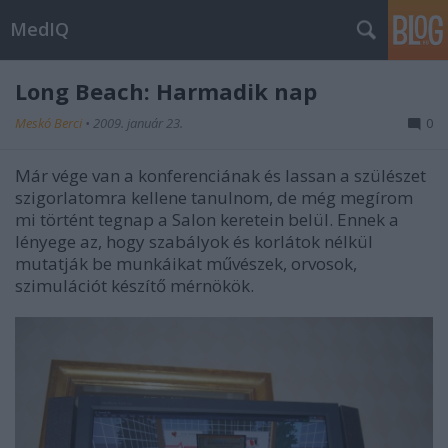
MedIQ
Long Beach: Harmadik nap
Meskó Berci
•
2009. január 23.
0
Már vége van a konferenciának és lassan a szülészet
szigorlatomra kellene tanulnom, de még megírom
mi történt tegnap a Salon keretein belül. Ennek a
lényege az, hogy szabályok és korlátok nélkül
mutatják be munkáikat művészek, orvosok,
szimulációt készítő mérnökök.