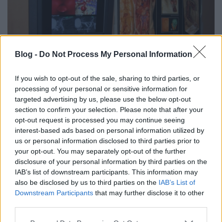
Blog -
Do Not Process My Personal Information
If you wish to opt-out of the sale, sharing to third parties, or
processing of your personal or sensitive information for
targeted advertising by us, please use the below opt-out
section to confirm your selection. Please note that after your
opt-out request is processed you may continue seeing
Ez a VOXEL-MAN projekt, azaz az ember virtuális
interest-based ads based on personal information utilized by
anatómiai képmását szeretnék létrehozni. Minden
us or personal information disclosed to third parties prior to
anatómiai képlet 3D-s formátumban, nagyon jó
your opt-out. You may separately opt-out of the further
minőségben érhető el.
disclosure of your personal information by third parties on the
IAB’s list of downstream participants. This information may
also be disclosed by us to third parties on the
IAB’s List of
Downstream Participants
that may further disclose it to other
third parties.
Please note that this website/app uses one or more Google