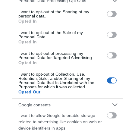
Personal Data Processing Opt Outs
services and may gather and store information including but
not limited to your visit or usage behaviour. You may click to
I want to opt-out of the Sharing of my
personal data.
grant or deny consent to Google and its third-party tags to
Opted In
use your data for below specified purposes in below Google
consent section.
I want to opt-out of the Sale of my
Personal Data.
Opted In
I want to opt-out of processing my
Personal Data for Targeted Advertising.
Opted In
Biopsziákat lehetett szimulálni ezzel a 3D-s
monitorral és azzal az eszközzel, mely a force-
I want to opt-out of Collection, Use,
Retention, Sale, and/or Sharing of my
feedback révén olyan érzést nyújt, mintha valós
Personal Data that Is Unrelated with the
szövettel dolgoznánk.
Purposes for which it was collected.
Opted Out
Google consents
I want to allow Google to enable storage
related to advertising like cookies on web or
device identifiers in apps.