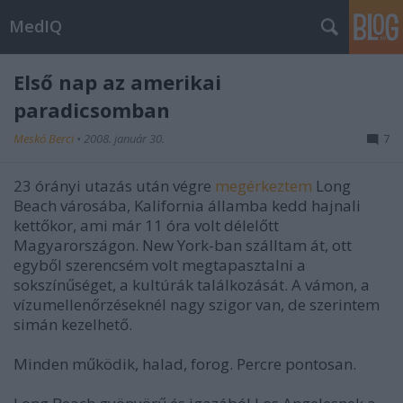
MedIQ
Első nap az amerikai
paradicsomban
Meskó Berci
•
2008. január 30.
7
23 órányi utazás után végre
megérkeztem
Long
Beach városába, Kalifornia államba kedd hajnali
kettőkor, ami már 11 óra volt délelőtt
Magyarországon. New York-ban szálltam át, ott
egyből szerencsém volt megtapasztalni a
sokszínűséget, a kultúrák találkozását. A vámon, a
vízumellenőrzéseknél nagy szigor van, de szerintem
simán kezelhető.
Minden működik, halad, forog. Percre pontosan.