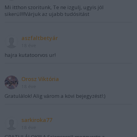
Mi itthon szoritunk, Te ne izgulj, ugyis jól
sikerül!!!Várjuk az ujabb tudósitást
aszfaltbetyár
18 éve
hajra kutatoorvos ur!
Orosz Viktória
18 éve
Gratulálok! Alig várom a kövi bejegyzést!:)
sarkiroka77
18 éve
GRATULÁLOK!!! A Scienceroll megnyerte a