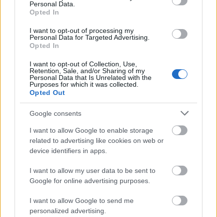
egészségügyi szenzort?
Personal Data.
Opted In
I want to opt-out of processing my
Personal Data for Targeted Advertising.
Forradalmi változásokat hozhat a
Opted In
kiterjesztett valóság az egészségügyben
I want to opt-out of Collection, Use,
Retention, Sale, and/or Sharing of my
Personal Data that Is Unrelated with the
Purposes for which it was collected.
Opted Out
Házhoz jön az egészségügy – érzékelők
és algoritmusok
Google consents
I want to allow Google to enable storage
related to advertising like cookies on web or
A mesterséges intelligencia át fogja
device identifiers in apps.
alakítani az egészségügyet
I want to allow my user data to be sent to
Google for online advertising purposes.
I want to allow Google to send me
Beszélgetés a Margó Fesztiválon (videó)
personalized advertising.