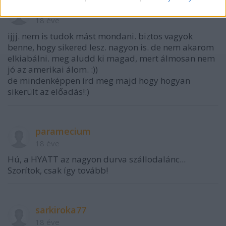
robina
18 éve
ijjj. nem is tudok mást mondani. biztos vagyok
benne, hogy sikered lesz. nagyon is. de nem akarom
elkiabálni. meg aludd ki magad, mert álmosan nem
jó az amerikai álom. :))
de mindenképpen írd meg majd hogy hogyan
sikerült az előadás!:)
paramecium
18 éve
Hú, a HYATT az nagyon durva szállodalánc...
Szorítok, csak így tovább!
sarkiroka77
18 éve