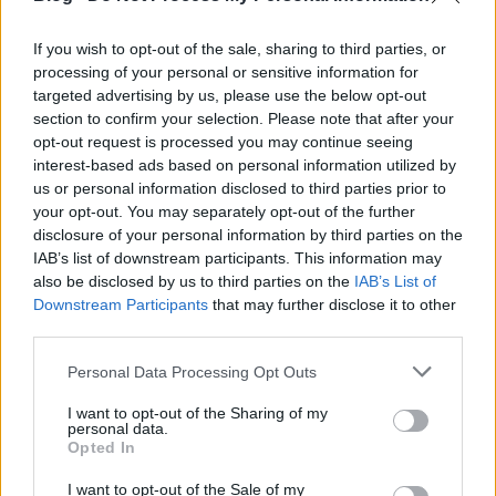
És találkoztam Dr. George Berci professzor úrral is,
aki 56-ban ment ki Ausztráliába nyelvtudás nélkül
If you wish to opt-out of the sale, sharing to third parties, or
és megalapozta az endoszkópos sebészetet. Az ő
processing of your personal or sensitive information for
alapítványa finanszírozza a szállásomat.
targeted advertising by us, please use the below opt-out
section to confirm your selection. Please note that after your
Délután 5 óra van, de majd' leragad a szemem.
opt-out request is processed you may continue seeing
interest-based ads based on personal information utilized by
Később még jelentkezem az előadásokon
us or personal information disclosed to third parties prior to
hallottakkal, mert elképesztő dolgokról esik szó.
your opt-out. You may separately opt-out of the further
disclosure of your personal information by third parties on the
IAB’s list of downstream participants. This information may
also be disclosed by us to third parties on the
IAB’s List of
Címkék:
usa
Downstream Participants
that may further disclose it to other
third parties.
Please note that this website/app uses one or more Google
Personal Data Processing Opt Outs
services and may gather and store information including but
Ajánlott bejegyzések:
not limited to your visit or usage behaviour. You may click to
I want to opt-out of the Sharing of my
personal data.
grant or deny consent to Google and its third-party tags to
Opted In
use your data for below specified purposes in below Google
Hogyan válasszunk viselhető
consent section.
I want to opt-out of the Sale of my