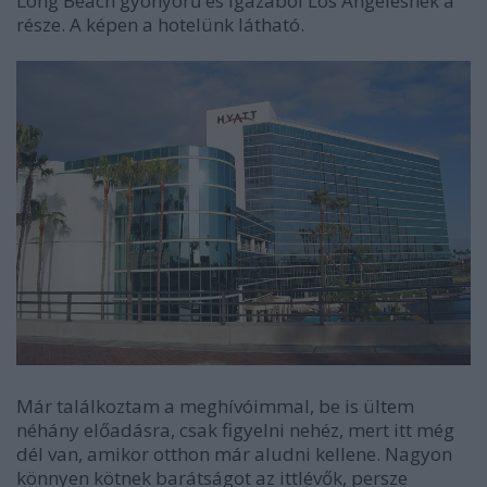
Long Beach gyönyörű és igazából Los Angelesnek a
része. A képen a hotelünk látható.
Már találkoztam a meghívóimmal, be is ültem
néhány előadásra, csak figyelni nehéz, mert itt még
dél van, amikor otthon már aludni kellene. Nagyon
könnyen kötnek barátságot az ittlévők, persze