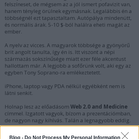
felszíneset, de mégsem az a jól ismert pofavizit van,
hanem tényleg örülnek egymásnak. Legalábbis én a
többségnél ezt tapasztaltam. Autópálya mindenütt,
és normális árak. 5-10 $-ból halálra eheti magát az
ember.
A nyelv az vicces. A magyarok többsége a gyönyörű
brit angolt tanulta, így én is. Itt viszont a népi
származás sokszínűsége miatt ezer féle akcentust
hallottam már. A legjobb a sofőrünk volt, aki egy az
egyben Tony Soprano-ra emlékeztetett.
iPhone, laptop vagy PDA nélkül egyébként nem is
látni senkit.
Holnap lesz az előadásom
Web 2.0 and Medicine
címmel. Izgatott vagyok, bízom a prezentációmban,
de nagyon nagy kihívás. Talán a legnagyobb eddig.
Beszámolok majd róla.
Blog -
Do Not Process My Personal Information