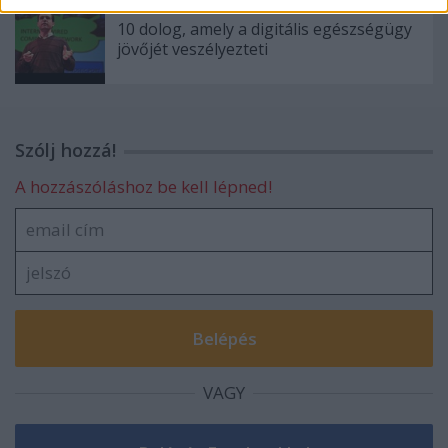
10 dolog, amely a digitális egészségügy
jövőjét veszélyezteti
Szólj hozzá!
A hozzászóláshoz be kell lépned!
VAGY