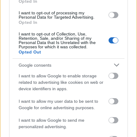
Opted In
I want to opt-out of processing my
Personal Data for Targeted Advertising.
Opted In
Ez egy felhasználás, ezen kívül
elképesztő
I want to opt-out of Collection, Use,
mennyiségű szoftvert
dolgoztak már ki a
Retention, Sale, and/or Sharing of my
vesebetegségek kapcsán felmerülő laborértékek
Personal Data that Is Unrelated with the
Purposes for which it was collected.
számításától az ügyeleti rend beosztásáig.
Opted Out
Ha tudtok, informatika-kommunikációs eszközök
Google consents
orvosi felhasználásáról, a MedIQ issza szavaitokat.
I want to allow Google to enable storage
related to advertising like cookies on web or
device identifiers in apps.
I want to allow my user data to be sent to
Címkék:
digitális
orvoslás
biotechnológia
újítás
Google for online advertising purposes.
I want to allow Google to send me
personalized advertising.
Ajánlott bejegyzések: