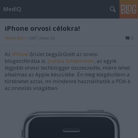
MedIQ
iPhone orvosi célokra!
Meskó Berci
•
2007. június 30.
3
Az
iPhone
őrület begyűrűzött az orvosi
blogoszférába is.
Joshua Schwimmer
, az egyik
legjobb orvosi techblogger összeszedte, mikre lehet
alkalmas az Apple készüléke. Én meg kiegészítem a
történetet azzal, mi mindenre használhatók a PDA-k
az orvoslás világában.