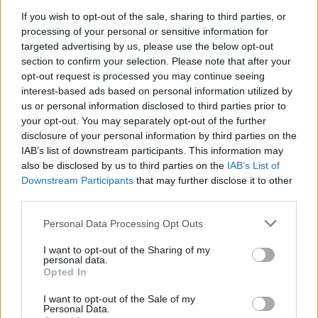
bemutatott videó hasznos lehet a vizualizálásban.
If you wish to opt-out of the sale, sharing to third parties, or
Egy mozgóképes magyarázat hasznosabb, mint az
processing of your personal or sensitive information for
élőszó önmagában.
targeted advertising by us, please use the below opt-out
section to confirm your selection. Please note that after your
De igazából minden, ami a
web 2.0-ben hasznos az
opt-out request is processed you may continue seeing
orvostudománynak
, azt az iPhone is tudja nyújtani.
interest-based ads based on personal information utilized by
Nem elhanyagolható az iPhone lehetséges szerepe
us or personal information disclosed to third parties prior to
az orvosi oktatásban sem. Erről már írtam egyszer,
your opt-out. You may separately opt-out of the further
de még az iPod kapcsán
.
disclosure of your personal information by third parties on the
IAB’s list of downstream participants. This information may
Én PDA-n a
Diagnosaurust
használom. Ez egy olyan
also be disclosed by us to third parties on the
IAB’s List of
program, melyben ha kiválasztok egy tünetet a sok
Downstream Participants
that may further disclose it to other
száz közül, a szoftver felvázolja a felmerülő
third parties.
betegségeket, azaz differenciál diagnózisban
Please note that this website/app uses one or more Google
világbajnok.
Personal Data Processing Opt Outs
services and may gather and store information including but
not limited to your visit or usage behaviour. You may click to
I want to opt-out of the Sharing of my
personal data.
grant or deny consent to Google and its third-party tags to
Opted In
use your data for below specified purposes in below Google
consent section.
I want to opt-out of the Sale of my
Personal Data.