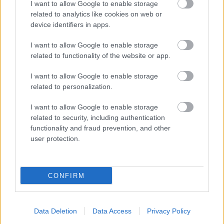
I want to allow Google to enable storage
related to analytics like cookies on web or
device identifiers in apps.
Hogyan válasszunk viselhető
egészségügyi szenzort?
I want to allow Google to enable storage
related to functionality of the website or app.
I want to allow Google to enable storage
A mesterséges intelligencia át fogja
related to personalization.
alakítani az egészségügyet
I want to allow Google to enable storage
related to security, including authentication
functionality and fraud prevention, and other
Vissza a jövőből – napjaink
user protection.
egészségügye 2050-ből nézve
CONFIRM
9 izgalmas tény az orvosi robotokról
Data Deletion
Data Access
Privacy Policy