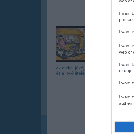
web or d
I want t
AJÁNL
purpose
I want 
I want t
web or d
I want t
Az ételek jövője
A lustaság fél
or app.
és a jövő ételei
egészségtelenség
– tegyünk ellene a
I want t
technológia
segítségével!
I want t
authenti
A BEJEGY
https://mediq.b