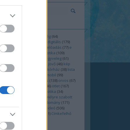
KÉK
(
121
)
anatómia
(
52
)
betegség
(
64
)
hnológia
(
47
)
blogolás
(
136
)
digitális
(
179
)
ség
(
49
)
egészségügy
(
158
)
előadás
(
77
)
e
ns
(
115
)
furcsaság
(
154
)
genetika
(
109
)
szer
(
37
)
health2.0
(
344
)
híregyveleg
(
61
)
(
43
)
internet
(
245
)
játék
(
41
)
jövő
(
46
)
kép
ereső
(
41
)
konferencia
(
49
)
kórház
(
38
)
lista
ed20kurzus
(
36
)
mediq
(
25
)
mobil
(
99
)
r
(
27
)
művészet
(
54
)
oktatás
(
138
)
orvos
(
67
)
lás
(
893
)
orvostanhallgató
(
46
)
ötlet
(
167
)
ns
(
45
)
rádió
(
40
)
rák
(
30
)
robotika
(
34
)
zet
(
43
)
secondlife
(
54
)
személyre szabott
lás
(
31
)
technológia
(
296
)
tudomány
(
171
)
(
55
)
újítás
(
301
)
vicces
(
80
)
videó
(
506
)
0
(
773
)
webicina
(
67
)
zene
(
31
)
Címkefelhő
OSBLOGOK