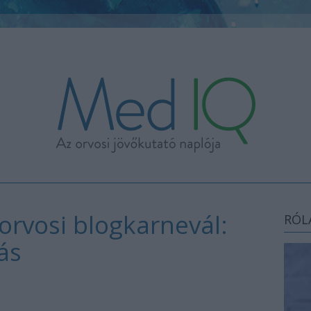
orvosi blogkarnevál:
RÓL
ás