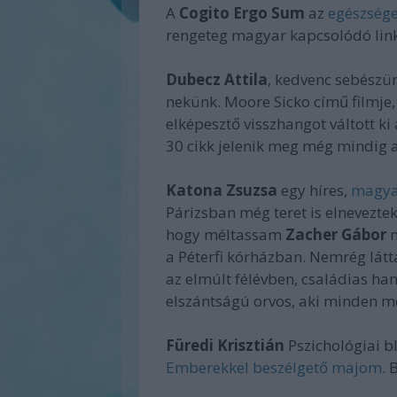
A
Cogito Ergo Sum
az
egészsége
rengeteg magyar kapcsolódó link
Dubecz Attila
, kedvenc sebészü
nekünk. Moore Sicko című filmje
elképesztő visszhangot váltott k
30 cikk jelenik meg még mindig a
Katona Zsuzsa
egy híres,
magya
Párizsban még teret is elnevezt
hogy méltassam
Zacher Gábor
m
a Péterfi kórházban. Nemrég látta
az elmúlt félévben, családias han
elszántságú orvos, aki minden me
Füredi Krisztián
Pszichológiai 
Emberekkel beszélgető majom
. 