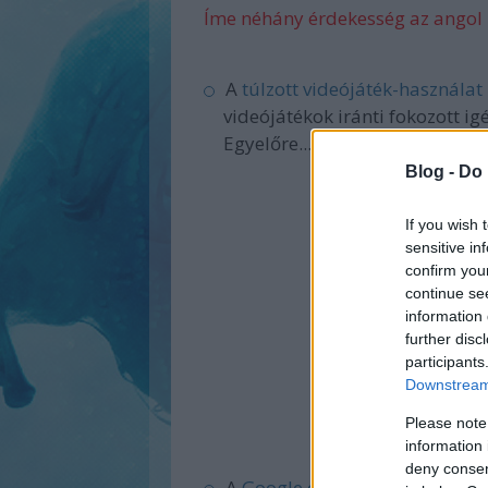
Íme néhány érdekesség az angol 
A
túlzott videójáték-használat
videójátékok iránti fokozott i
Egyelőre...
Blog -
Do 
If you wish 
sensitive in
confirm you
continue se
information 
further disc
participants
Downstream 
Please note
information 
deny consent
A
Google egyik alkalmazottja
,