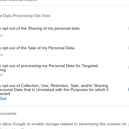
ogle consent section.
tot tervezek erről (Ugye mennyit tervezek?
l Data Processing Opt Outs
 itt a
legjobb angol nyelvű blog
a témában.
CÍM
o opt-out of the Sharing of my personal data.
In
ajánló
logra fel!
biotec
egész
o opt-out of the Sale of my Personal Data.
pácie
In
gyógy
interjú
to opt-out of processing my Personal Data for Targeted
(
176
)
k
ing.
nevál
(
44
)
m
In
evál: 2. rész
műsze
orvos
o opt-out of Collection, Use, Retention, Sale, and/or Sharing
ersonal Data that Is Unrelated with the Purposes for which it
pácie
lected.
sebés
Out
orvos
twitter
7
komment
web2.
consents
web2.0
ajánló
orvos
blogkarnevál
Tetszik
0
ORV
o allow Google to enable storage related to advertising like cookies on