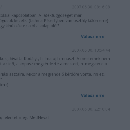
u/
2007.06.30. 08:16:08
kokkal kapcsolatban. A játékfüggőséget már
gusok kezelik. (talán a Péterfyben van osztály külön erre)
y kihúzzák ez alól a kalap alól?
Válasz erre
2007.06.30. 13:54:44
kosi, hívatta Kodályt, h. írna új himnuszt. A mesternek nem
árt az idő, a kopasz megkérdezte a mestert, h. megvan e a
óriási asztalra. Mikor a megrendelő kérdőre vonta, mi ez,
!"
ím :)
Válasz erre
2007.06.30. 22:10:04
iq jelentet meg: MedNeva'l