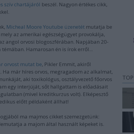
s szív chartájáról
beszél. Nagyon értékes cikk,
kel.
nk,
Micheal Moore Youtube üzenetét
mutatja be
, mely az amerikai egészségügyet provokálja,
i az angol orvosi blogoszférában. Napjában 20-
 témában. Hamarosan én is írok erről...
r orvost mutat be
, Pikler Emmit, akiről
ek. Ha már híres orvos, megragadom az alkalmat,
TOP
unkáját, aki toxikológus, osztályvezető főorvos
m egy interjúját, sőt hallgattam is előadásait
gulatban (mivel kreditkurzus volt). Elképesztő
dikus előtt példaként állhat!
blogjából ma majmos cikket szemezgetünk:
Bemutatja a majom által használt képeket is.