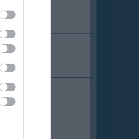
ouse
k Blog
VENC BLOGJAIM
al Biomass
sky
 Világ
cience Network
HÍVUM
prilis
(
1
)
március
(
2
)
ebruár
(
1
)
anuár
(
2
)
november
(
5
)
október
(
6
)
szeptember
(
5
)
augusztus
(
2
)
úlius
(
6
)
únius
(
4
)