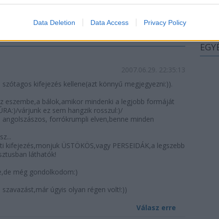
2016 
KOMMENTEK:
2016 á
Data Deletion
Data Access
Privacy Policy
Továb
elhasználói tartalomnak minősülnek, értük a
szolgáltatás technikai
üzemeltetője
ifogás esetén forduljon a blog szerkesztőjéhez. Részletek a
Felhasználási feltételekben
az
adatvédelmi tájékoztatóban
.
EGY
2007.06.29. 22:35:13
szótagos kifejezés kellene(azt könnyű megjegyezni:)).
z eszembe,a bálok,amikor mindenki a legjobb formáját
RA:)/várjunk ez sem hangzik rosszul:)/
ngolszászos, forrókrumpli elven,benne minden
z...
zati kifejezés,monjuk ÜSTÖKÖS,vagy PERSEIDÁK,a legszebb
sztusban láthatók!
be,de még gondolkodom:)
 szavazást,már úgyis olyan régen volt!:))
Válasz erre