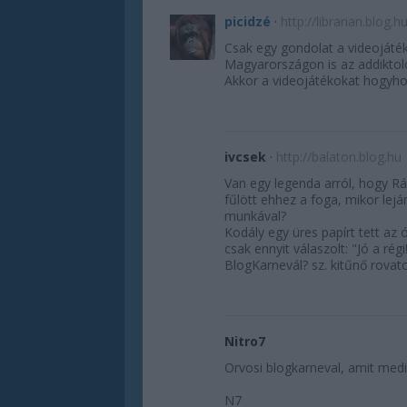
picidzé
·
http://librarian.blog.h
Csak egy gondolat a videojáté
Magyarországon is az addiktoló
Akkor a videojátékokat hogyhog
ivcsek
·
http://balaton.blog.hu
Van egy legenda arról, hogy Rá
fűlött ehhez a foga, mikor lej
munkával?
Kodály egy üres papírt tett az 
csak ennyit válaszolt: "Jó a régi
BlogKarnevál? sz. kitűnő rovatc
Nitro7
Orvosi blogkarneval, amit med
N7