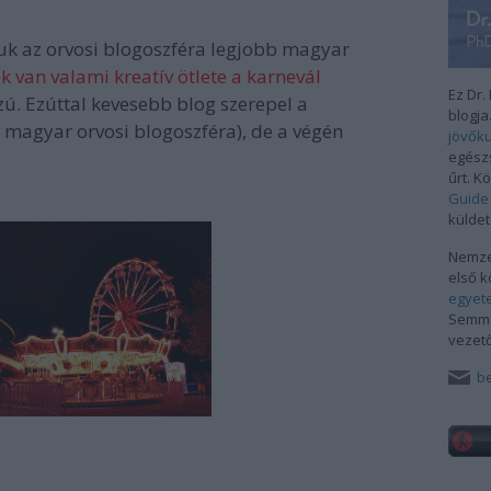
uk az orvosi blogoszféra legjobb magyar
k van valami kreatív ötlete a karnevál
Ez Dr.
ú. Ezúttal kevesebb blog szerepel a
blogj
a magyar orvosi blogoszféra), de a végén
jövők
.
egészs
űrt. K
Guide 
küldet
Nemze
első k
egyet
Semme
vezet
be