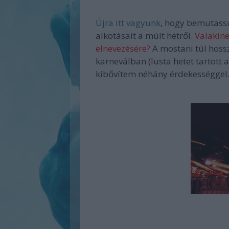
Újra itt vagyunk
, hogy bemutass
alkotásait a múlt hétről.
Valakine
elnevezésére?
A mostani túl hossz
karneválban (lusta hetet tartott 
kibővítem néhány érdekességgel