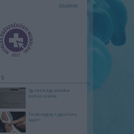
Disclaimer
 5
Így néz ki egy amerikai
kórházi számla
Törött végtag: A gipsz kora
lejárt?