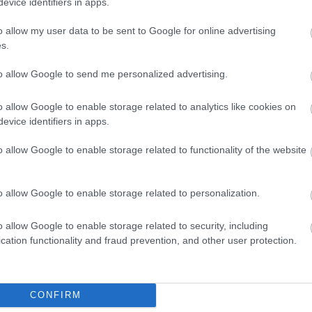
evice identifiers in apps.
ENT H
o allow my user data to be sent to Google for online advertising
Mentő
OTT BEJEGYZÉSEK:
s.
KED
to allow Google to send me personalized advertising.
Critic
Doran
o allow Google to enable storage related to analytics like cookies on
Kereső
evice identifiers in apps.
NanoS
o allow Google to enable storage related to functionality of the website
Álomvilágok és
10 izgalmas
Találkozzunk a
ARC
etikai
technológia,
Margó
apokalipszisek – a
melyeknek
Fesztiválon!
2017 á
o allow Google to enable storage related to personalization.
sci-fi mindenre
köszönhetően
2017 
felkészít
bizakodva
2017 f
tekinthetünk a
o allow Google to enable storage related to security, including
2017 j
jövőbe
cation functionality and fraud prevention, and other user protection.
2016 
2016 
2016 
ZÉS TRACKBACK CÍME:
2016 
log.hu/api/trackback/id/108597
CONFIRM
2016 j
2016 j