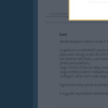
A hozzászólások a
vonatkozó jogszabályok
értelmében f
semmilyen felelősséget nem vállal, azokat nem ellenőrzi. K
és 
bani
Mindenképpen valami rövid,2-3 
Legelőször a KERINGŐ jutott a
adja,mint ahogy a heti BLOGTÚ
De lehetne MEDBALL,amolyan a
játékszenvedéllyel:).
Vagy FIGYELŐ,bár ez elég snass
Vagy esetleg valami csillagás
'csillagok',amik nem csak augu
Egyszerre ennyi jutott eszem
A legjobb bejövőkből tarthatnál