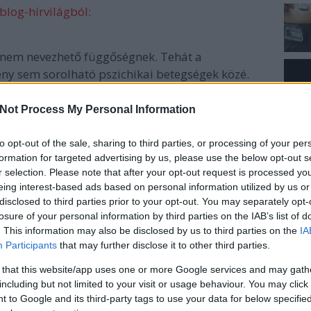
blog-hírvilágból:
nem nevezhető függőségnek. Tehát a
gény sem sorolható pszichikai betegségek közé.
Not Process My Personal Information
to opt-out of the sale, sharing to third parties, or processing of your per
formation for targeted advertising by us, please use the below opt-out s
r selection. Please note that after your opt-out request is processed y
IRAT
eing interest-based ads based on personal information utilized by us or
disclosed to third parties prior to your opt-out. You may separately opt-
RSS 2.
losure of your personal information by third parties on the IAB’s list of
bejeg
. This information may also be disclosed by us to third parties on the
IA
Atom
Participants
that may further disclose it to other third parties.
bejeg
 that this website/app uses one or more Google services and may gath
including but not limited to your visit or usage behaviour. You may click 
 to Google and its third-party tags to use your data for below specifi
KER
 egy orvos elmondja, miket tervez a Google az