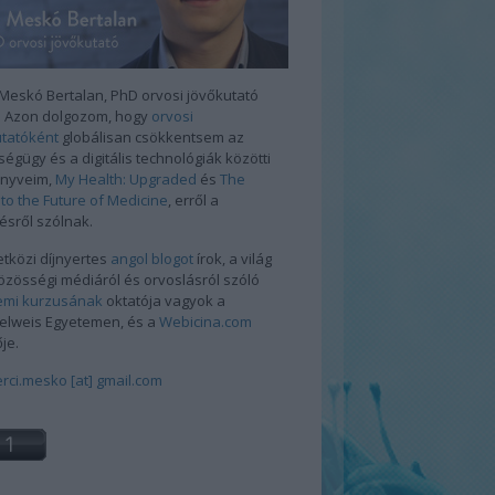
 Meskó Bertalan, PhD orvosi jövőkutató
a. Azon dolgozom, hogy
orvosi
utatóként
globálisan csökkentsem az
égügy és a digitális technológiák közötti
önyveim,
My Health: Upgraded
és
The
to the Future of Medicine
, erről a
ésről szólnak.
tközi díjnyertes
angol blogot
írok, a világ
özösségi médiáról és orvoslásról szóló
emi kurzusának
oktatója vagyok a
lweis Egyetemen, és a
Webicina.com
ője.
rci.mesko [at] gmail.com