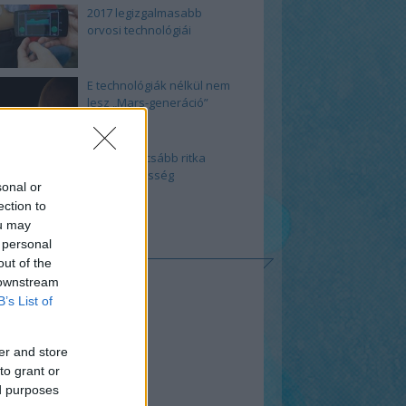
2017 legizgalmasabb
orvosi technológiái
E technológiák nélkül nem
lesz „Mars-generáció”
A 10 legfurcsább ritka
rendellenesség
sonal or
ection to
ou may
KOZZ FEL!
 personal
out of the
0
 downstream
yzések
,
kommentek
B’s List of
yzések
,
kommentek
er and store
to grant or
ed purposes
ESÉS A MEDIQ-EN